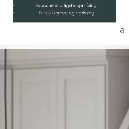
Branchens billigste opmåling
Fuld sikkerhed og dækning