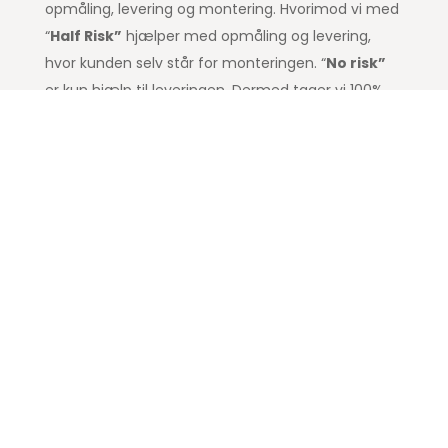
opmåling, levering og montering. Hvorimod vi med
“
Half Risk”
hjælper med opmåling og levering,
hvor kunden selv står for monteringen. “
No risk”
er kun hjælp til leveringen. Dermed tager vi 100%
ansvar for de step i processen, som vi selv udfører.
Se vores anmeldelser på
Trustpilot