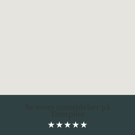
Skal du starte et nyt projekt, og har du brug
for en unik løsning, så er vi klar til at hjælpe
dig.
Vi glæder os til at høre fra dig og hjælpe dig i
mål med nye unikke stenoverflade eller vask.
Kontakt os
Se vores anmeldelser på
Trustpilot