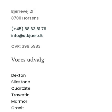
Bjerrevej 211
8700 Horsens
(+45) 88 63 81 76
info@stkjaer.dk
CVR: 39615983
Vores udvalg
Dekton
Silestone
Quartzite
Travertin
Marmor
Granit