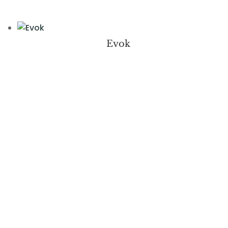
Evok
Keramiske
køkkenbordplader på
mål
Hos Stenkjær specialiserer vi os i at lave
keramiske køkkenbordplader på mål, der
passer perfekt til dit køkken. Uanset om du
har et unikt layout eller specifikke krav til