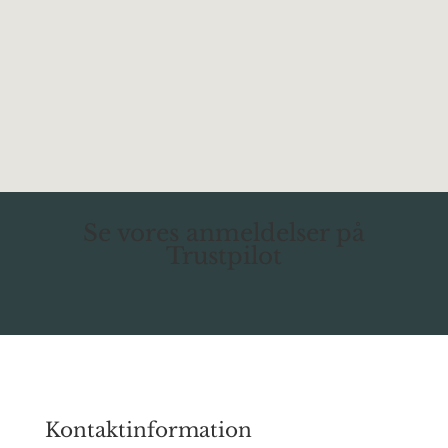
Vi glæder os til at høre fra dig og hjælpe dig i
mål med nye unikke stenoverflade eller vask.
Kontakt os
Se vores anmeldelser på
Trustpilot
Kontaktinformation