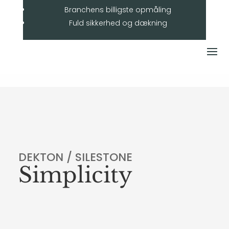
Branchens billigste opmåling
Fuld sikkerhed og dækning
DEKTON / SILESTONE
Simplicity