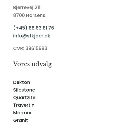
Bjerrevej 211
8700 Horsens
(+45) 88 63 81 76
info@stkjaer.dk
CVR: 39615983
Vores udvalg
Dekton
Silestone
Quartzite
Travertin
Marmor
Granit
Solid Surface