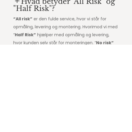
Hvad betyder "All Risk" og
"Half Risk"?
“All risk”
er den fulde service, hvor vi står for
opmåling, levering og montering. Hvorimod vi med
“
Half Risk”
hjælper med opmåling og levering,
hvor kunden selv står for monteringen. “
No risk”
er kun hjælp til leveringen. Dermed tager vi 100%
ansvar for de step i processen, som vi selv udfører.
Se vores anmeldelser på
Trustpilot