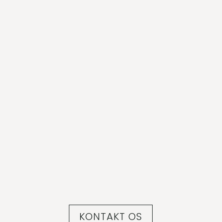
Hurtig levering
Stor tryghedspakke
Dedikeret service
KONTAKT OS