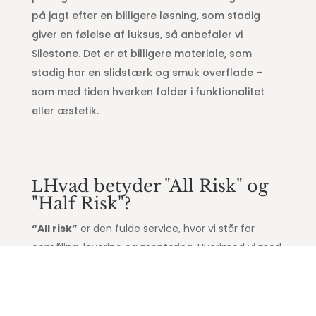
på jagt efter en billigere løsning, som stadig
giver en følelse af luksus, så anbefaler vi
Silestone. Det er et billigere materiale, som
stadig har en slidstærk og smuk overflade –
som med tiden hverken falder i funktionalitet
eller æstetik.
Hvad betyder "All Risk" og
"Half Risk"?
“All risk”
er den fulde service, hvor vi står for
opmåling, levering og montering. Hvorimod vi med
“
Half Risk”
hjælper med opmåling og levering,
hvor kunden selv står for monteringen. “
No risk”
er kun hjælp til leveringen. Dermed tager vi 100%